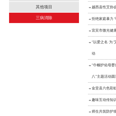
其他项目
越西县性艾协会
三病消除
拒绝家庭暴力
宜宾市微光健
“以爱之名·为
动
“巾帼护佑母婴
八”主题活动圆
金堂县六色彩
趣味互动传知识
师生共筑防护