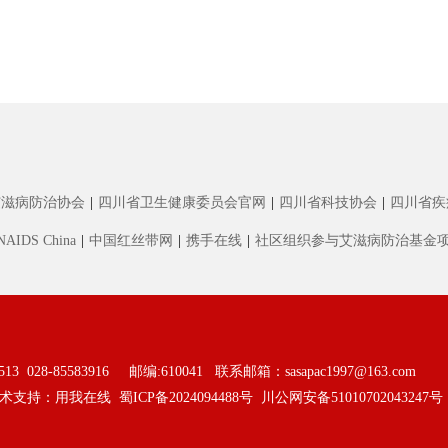
艾滋病防治协会
|
四川省卫生健康委员会官网
|
四川省科技协会
|
四川省疾
NAIDS China
|
中国红丝带网
|
携手在线
|
社区组织参与艾滋病防治基金
028-85583916 邮编:610041 联系邮箱：
sasapac1997@163.com
术支持：
用我在线
蜀ICP备2024094488号
川公网安备51010702043247号