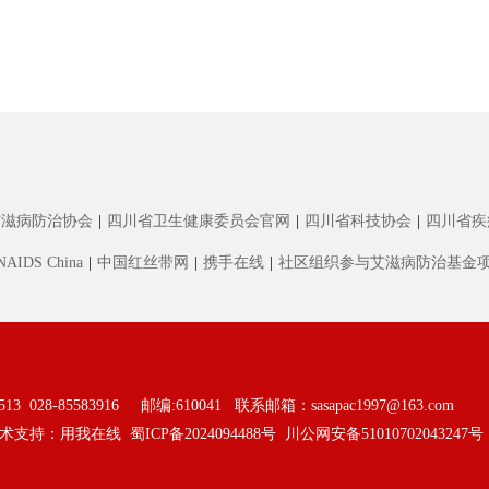
艾滋病防治协会
|
四川省卫生健康委员会官网
|
四川省科技协会
|
四川省疾
NAIDS China
|
中国红丝带网
|
携手在线
|
社区组织参与艾滋病防治基金
028-85583916 邮编:610041 联系邮箱：
sasapac1997@163.com
术支持：
用我在线
蜀ICP备2024094488号
川公网安备51010702043247号